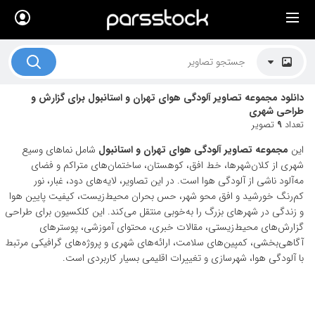
×
لیست قیمت ها
کاربرد تصاویر
دانلود مجموعه تصاویر آلودگی هوای تهران و استانبول برای گزارش و
موضوعات تصاویر
طراحی شهری
تعداد
9
تصویر
دکوراسیون و فضاها
این
مجموعه تصاویر آلودگی هوای تهران و استانبول
شامل نماهای وسیع
هنرمندان ایرانی
شهری از کلان‌شهرها، خط افق، کوهستان، ساختمان‌های متراکم و فضای
مه‌آلود ناشی از آلودگی هوا است. در این تصاویر، لایه‌های دود، غبار، نور
کسب درآمد از فروش تصاویر
کم‌رنگ خورشید و افق محو شهر، حس بحران محیط‌زیست، کیفیت پایین هوا
و زندگی در شهرهای بزرگ را به‌خوبی منتقل می‌کند. این کلکسیون برای طراحی
021 28428845
گزارش‌های محیط‌زیستی، مقالات خبری، محتوای آموزشی، پوسترهای
آگاهی‌بخشی، کمپین‌های سلامت، ارائه‌های شهری و پروژه‌های گرافیکی مرتبط
تماس با ما
با آلودگی هوا، شهرسازی و تغییرات اقلیمی بسیار کاربردی است.
بلاگ پارس استاک