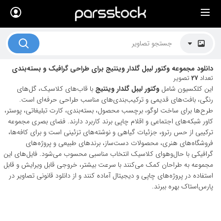
×
لیست قیمت ها
کاربرد تصاویر
دانلود مجموعه وکتور لیبل گلدار وینتیج برای طراحی گرافیک و بسته‌بندی
موضوعات تصاویر
تعداد
27
تصویر
این کلکسیون شامل
وکتور لیبل گلدار وینتیج
با قاب‌های کلاسیک، گل‌های
دکوراسیون و فضاها
رنگی، بافت‌های قدیمی و ترکیب‌بندی‌های مناسب طراحی حرفه‌ای است.
طرح‌ها برای ساخت لوگو، برچسب محصول، بسته‌بندی، کارت تبلیغاتی، پوستر،
هنرمندان ایرانی
کاور شبکه‌های اجتماعی و اقلام چاپی برند کاربرد دارند. فضای بصری مجموعه
ترکیبی از حس رترو، جزئیات گیاهی و نوشته‌های تزئینی است و برای کافه‌ها،
کسب درآمد از فروش تصاویر
فروشگاه‌های هنری، محصولات دست‌ساز، برندهای طبیعی و پروژه‌های
021 28428845
گرافیکی با حال‌وهوای کلاسیک انتخاب مناسبی محسوب می‌شود. فایل‌های این
مجموعه به طراحان کمک می‌کنند با سرعت بیشتر، خروجی قابل ویرایش و قابل
تماس با ما
استفاده در پروژه‌های چاپی و دیجیتال آماده کنند و از دانلود قانونی تصاویر در
پارس‌استاک بهره ببرند.
بلاگ پارس استاک