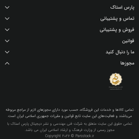
پارس استاک
تماس و پشتیبانی
خرید عکس با کیفیت
فروش و پشتیبانی
درباره ما
تماس با ما
قوانین
پرسش و پاسخ
(IR) 021 28428845
اشتراک / تمدید
ما را دنبال کنید
support@parsstock.ir
شرایط استفاده از وب سایت
بلاگ پارس استاک
مجوزها
سیاست حفظ حریم شخصی کاربران
نکات و ترفندهای طراحی گرافیکی
تمامي كالاها و خدمات اين فروشگاه، حسب مورد داراي مجوزهاي لازم از مراجع مربوطه
مي‌باشند و فعاليت‌هاي اين سايت تابع قوانين و مقررات جمهوري اسلامي ايران است.
تمامی حقوق این سایت متعلق به شرکت فنی مهندسی و نشر دیجیتال پارس استاک با
مجوز رسمی از وزارت فرهنگ و ارشاد اسلامی ایران می باشد.
Copyright 2026 © Parsstock.ir