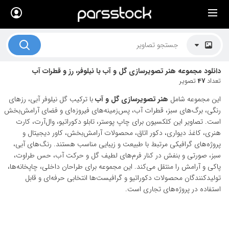
×
لیست قیمت ها
کاربرد تصاویر
دانلود مجموعه هنر تصویرسازی گل و آب با نیلوفر، رز و قطرات آب
موضوعات تصاویر
تعداد
47
تصویر
دکوراسیون و فضاها
این مجموعه شامل
هنر تصویرسازی گل و آب
با ترکیب گل نیلوفر آبی، رزهای
رنگی، برگ‌های سبز، قطرات آب، پس‌زمینه‌های فیروزه‌ای و فضای آرامش‌بخش
هنرمندان ایرانی
است. تصاویر این کلکسیون برای چاپ پوستر، تابلو دکوراتیو، وال‌آرت، کارت
هنری، کاغذ دیواری، دکور اتاق، محصولات آرامش‌بخش، کاور دیجیتال و
کسب درآمد از فروش تصاویر
پروژه‌های گرافیکی مرتبط با طبیعت و زیبایی مناسب هستند. رنگ‌های آبی،
سبز، صورتی و بنفش در کنار فرم‌های لطیف گل و حرکت آب، حس طراوت،
021 28428845
پاکی و آرامش را منتقل می‌کند. این مجموعه برای طراحان داخلی، چاپخانه‌ها،
تولیدکنندگان محصولات دکوراتیو و گرافیست‌ها انتخابی حرفه‌ای و قابل
تماس با ما
استفاده در پروژه‌های تجاری است.
بلاگ پارس استاک