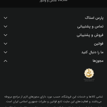
700,000 عکس و وکتور
پارس استاک
تماس و پشتیبانی
خرید عکس با کیفیت
فروش و پشتیبانی
درباره ما
تماس با ما
قوانین
پرسش و پاسخ
(IR) 021 28428845
اشتراک / تمدید
ما را دنبال کنید
support@parsstock.ir
شرایط استفاده از وب سایت
بلاگ پارس استاک
مجوزها
سیاست حفظ حریم شخصی کاربران
نکات و ترفندهای طراحی گرافیکی
تمامي كالاها و خدمات اين فروشگاه، حسب مورد داراي مجوزهاي لازم از مراجع مربوطه
مي‌باشند و فعاليت‌هاي اين سايت تابع قوانين و مقررات جمهوري اسلامي ايران است.