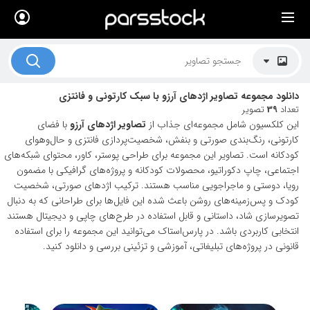
×
لیست قیمت ها
کاربرد تصاویر
دانلود مجموعه تصاویر اژدهای آرزو با سبک کارتونی و فانتزی
موضوعات تصاویر
تعداد
39
تصویر
این کلکسیون شامل مجموعه‌ای جذاب از
تصاویر اژدهای آرزو
با فضای
دکوراسیون و فضاها
کارتونی، رنگ‌بندی صورتی و بنفش، شخصیت‌پردازی فانتزی و حال‌وهوای
کودکانه است. تصاویر این مجموعه برای طراحی پوستر، کاور، محتوای شبکه‌های
هنرمندان ایرانی
اجتماعی، چاپ دکوراتیو، محصولات کودکانه و پروژه‌های گرافیکی با مضمون
رویا، دوستی و ماجراجویی مناسب هستند. ترکیب اژدهای صورتی، شخصیت
کسب درآمد از فروش تصاویر
کودک و پس‌زمینه‌های روشن باعث شده این فایل‌ها برای طراحانی که به دنبال
021 28428845
تصویرسازی شاد، داستانی و قابل استفاده در طرح‌های چاپی و دیجیتال هستند
انتخابی کاربردی باشد. در پارس‌استاک می‌توانید این مجموعه را برای استفاده
تماس با ما
قانونی در پروژه‌های تبلیغاتی، آموزشی و تزئینی بررسی و دانلود کنید.
بلاگ پارس استاک