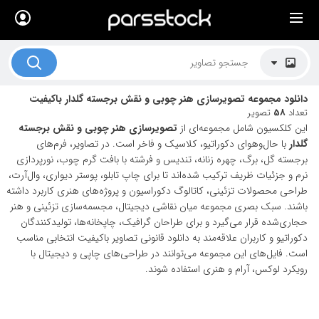
×
لیست قیمت ها
کاربرد تصاویر
دانلود مجموعه تصویرسازی هنر چوبی و نقش برجسته گلدار باکیفیت
موضوعات تصاویر
تعداد
58
تصویر
این کلکسیون شامل مجموعه‌ای از
تصویرسازی هنر چوبی و نقش برجسته
دکوراسیون و فضاها
گلدار
با حال‌وهوای دکوراتیو، کلاسیک و فاخر است. در تصاویر، فرم‌های
برجسته گل، برگ، چهره زنانه، تندیس و فرشته با بافت گرم چوب، نورپردازی
هنرمندان ایرانی
نرم و جزئیات ظریف ترکیب شده‌اند تا برای چاپ تابلو، پوستر دیواری، وال‌آرت،
طراحی محصولات تزئینی، کاتالوگ دکوراسیون و پروژه‌های هنری کاربرد داشته
کسب درآمد از فروش تصاویر
باشند. سبک بصری مجموعه میان نقاشی دیجیتال، مجسمه‌سازی تزئینی و هنر
021 28428845
حجاری‌شده قرار می‌گیرد و برای طراحان گرافیک، چاپخانه‌ها، تولیدکنندگان
دکوراتیو و کاربران علاقه‌مند به دانلود قانونی تصاویر باکیفیت انتخابی مناسب
تماس با ما
است. فایل‌های این مجموعه می‌توانند در طراحی‌های چاپی و دیجیتال با
رویکرد لوکس، آرام و هنری استفاده شوند.
بلاگ پارس استاک