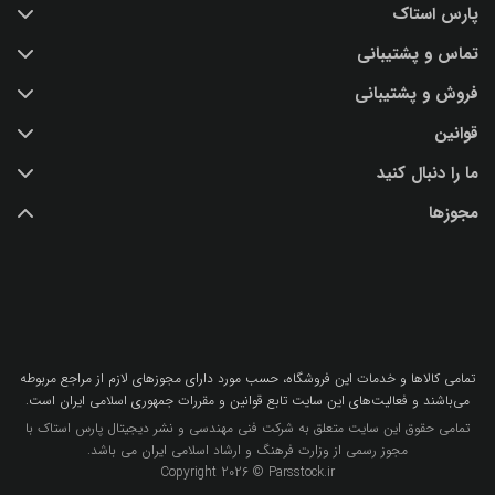
پارس استاک
تماس و پشتیبانی
خرید عکس با کیفیت
فروش و پشتیبانی
درباره ما
تماس با ما
قوانین
پرسش و پاسخ
(IR) 021 28428845
اشتراک / تمدید
ما را دنبال کنید
support@parsstock.ir
شرایط استفاده از وب سایت
بلاگ پارس استاک
مجوزها
سیاست حفظ حریم شخصی کاربران
نکات و ترفندهای طراحی گرافیکی
تمامي كالاها و خدمات اين فروشگاه، حسب مورد داراي مجوزهاي لازم از مراجع مربوطه
مي‌باشند و فعاليت‌هاي اين سايت تابع قوانين و مقررات جمهوري اسلامي ايران است.
تمامی حقوق این سایت متعلق به شرکت فنی مهندسی و نشر دیجیتال پارس استاک با
مجوز رسمی از وزارت فرهنگ و ارشاد اسلامی ایران می باشد.
Copyright 2026 © Parsstock.ir