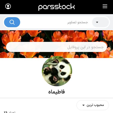
×
لیست قیمت ها
کاربرد تصاویر
موضوعات تصاویر
دکوراسیون و فضاها
هنرمندان ایرانی
کسب درآمد از فروش تصاویر
021 28428845
تماس با ما
فاطیماه
بلاگ پارس استاک
محبوب‌‌‌ ترین
تعداد
28