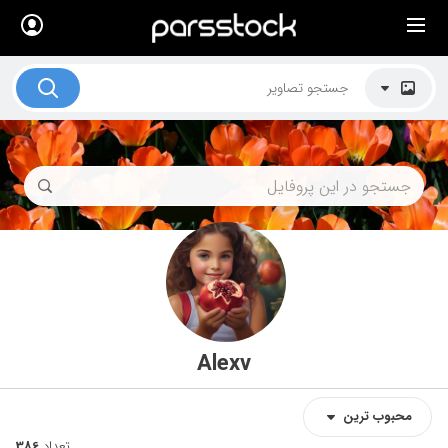
×
لیست قیمت ها
کاربرد تصاویر
موضوعات تصاویر
دکوراسیون و فضاها
هنرمندان ایرانی
کسب درآمد از فروش تصاویر
021 28428845
تماس با ما
Alexv
بلاگ پارس استاک
محبوب‌‌‌ ترین
تعداد
386