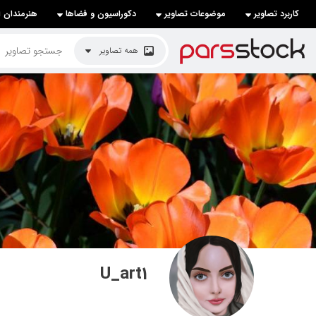
کاربرد تصاویر
موضوعات تصاویر
دکوراسیون و فضاها
هنرمندان ا
لیست قیمت ها
همه تصاویر
کاربرد تصاویر
موضوعات تصاویر
دکوراسیون و فضاها
هنرمندان ایرانی
کسب درآمد از فروش تصاویر
021 28428845
تماس با ما
U_art1
بلاگ پارس استاک