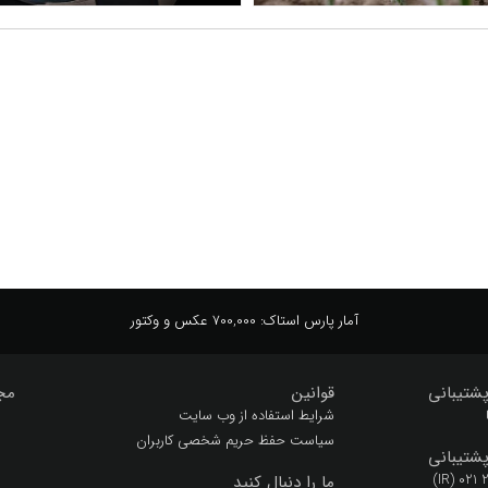
آمار پارس استاک:
700,000 عکس و وکتور
شتیبانی
قوانین
مج
شرایط استفاده از وب سایت
سیاست حفظ حریم شخصی کاربران
شتیبانی
(IR) 021
ما را دنبال کنید