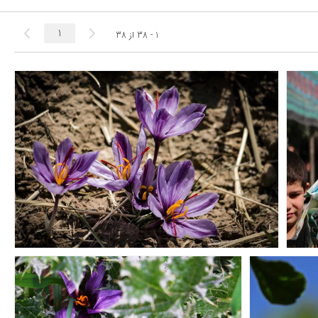
1 - 38
از
38