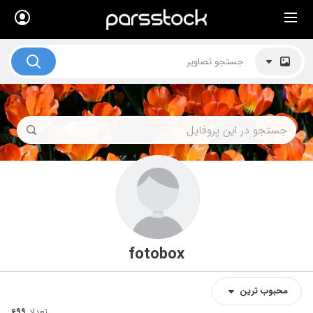
×
لیست قیمت ها
کاربرد تصاویر
موضوعات تصاویر
دکوراسیون و فضاها
هنرمندان ایرانی
کسب درآمد از فروش تصاویر
021 28428845
تماس با ما
fotobox
بلاگ پارس استاک
محبوب‌‌‌ ترین
تعداد
699