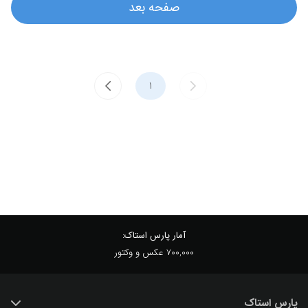
صفحه بعد
آمار پارس استاک:
700,000 عکس و وکتور
پارس استاک