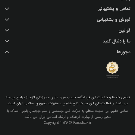
تماس و پشتیبانی
خرید عکس با کیفیت
فروش و پشتیبانی
درباره ما
تماس با ما
قوانین
پرسش و پاسخ
(IR) 021 28428845
اشتراک / تمدید
ما را دنبال کنید
support@parsstock.ir
شرایط استفاده از وب سایت
بلاگ پارس استاک
مجوزها
سیاست حفظ حریم شخصی کاربران
نکات و ترفندهای طراحی گرافیکی
تمامي كالاها و خدمات اين فروشگاه، حسب مورد داراي مجوزهاي لازم از مراجع مربوطه
مي‌باشند و فعاليت‌هاي اين سايت تابع قوانين و مقررات جمهوري اسلامي ايران است.
تمامی حقوق این سایت متعلق به شرکت فنی مهندسی و نشر دیجیتال پارس استاک با
مجوز رسمی از وزارت فرهنگ و ارشاد اسلامی ایران می باشد.
Copyright 2026 © Parsstock.ir