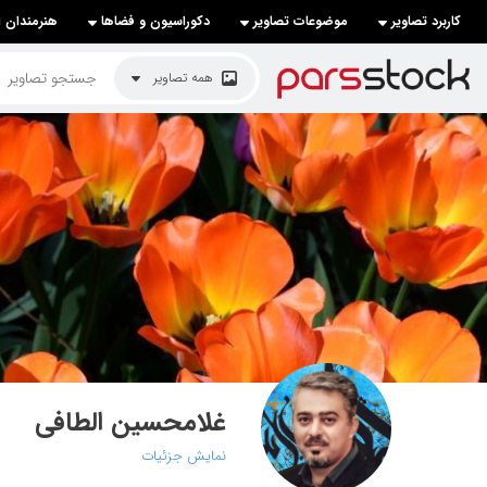
کاربرد تصاویر
موضوعات تصاویر
دکوراسیون و فضاها
هنرمندان ا
لیست قیمت ها
همه تصاویر
کاربرد تصاویر
موضوعات تصاویر
دکوراسیون و فضاها
هنرمندان ایرانی
کسب درآمد از فروش تصاویر
021 28428845
تماس با ما
غلامحسین الطافی
بلاگ پارس استاک
نمایش جزئیات