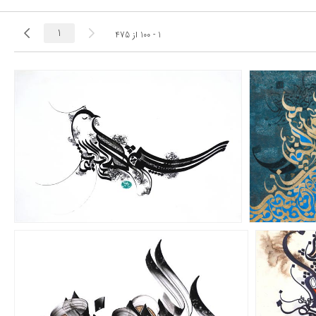
1 - 100
از
475