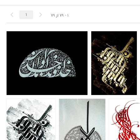
1 - 79
از
79