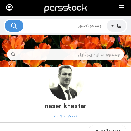
×
لیست قیمت ها
کاربرد تصاویر
موضوعات تصاویر
دکوراسیون و فضاها
هنرمندان ایرانی
کسب درآمد از فروش تصاویر
021 28428845
تماس با ما
naser-khastar
بلاگ پارس استاک
نمایش جزئیات
محبوب‌‌‌ ترین