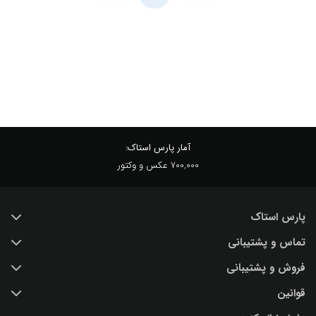
آمار پارس استاک:
700,000 عکس و وکتور
پارس استاک
تماس و پشتیبانی
خرید عکس با کیفیت
فروش و پشتیبانی
درباره ما
تماس با ما
قوانین
پرسش و پاسخ
(IR) 021 28428845