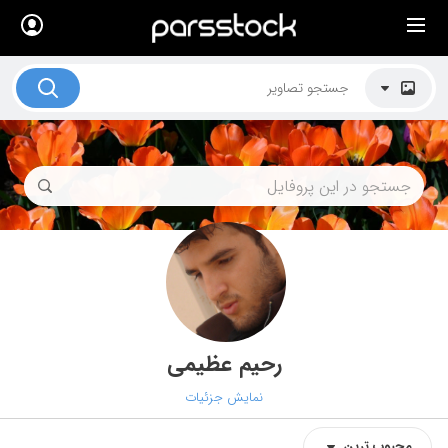
×
لیست قیمت ها
کاربرد تصاویر
موضوعات تصاویر
دکوراسیون و فضاها
هنرمندان ایرانی
کسب درآمد از فروش تصاویر
021 28428845
تماس با ما
رحیم عظیمی
بلاگ پارس استاک
نمایش جزئیات
محبوب‌‌‌ ترین