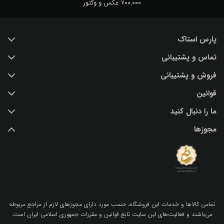
700,000 عکس و وکتور
پارس استاک
تماس و پشتیبانی
خرید عکس با کیفیت
فروش و پشتیبانی
درباره ما
تماس با ما
قوانین
پرسش و پاسخ
(IR) 021 28428845
اشتراک / تمدید
ما را دنبال کنید
support@parsstock.ir
شرایط استفاده از وب سایت
بلاگ پارس استاک
مجوزها
سیاست حفظ حریم شخصی کاربران
نکات و ترفندهای طراحی گرافیکی
تمامي كالاها و خدمات اين فروشگاه، حسب مورد داراي مجوزهاي لازم از مراجع مربوطه
مي‌باشند و فعاليت‌هاي اين سايت تابع قوانين و مقررات جمهوري اسلامي ايران است.