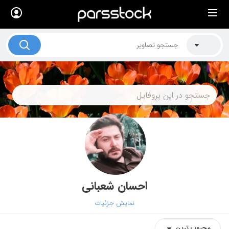
×
لیست قیمت ها
کاربرد تصاویر
موضوعات تصاویر
دکوراسیون و فضاها
هنرمندان ایرانی
کسب درآمد از فروش تصاویر
021 28428845
تماس با ما
احسان شعبانی
بلاگ پارس استاک
نمایش جزئیات
محبوب‌‌‌ ترین