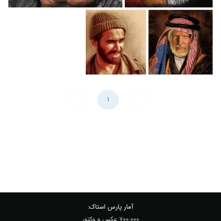
آمار پارس استاک:
700,000 عکس و وکتور