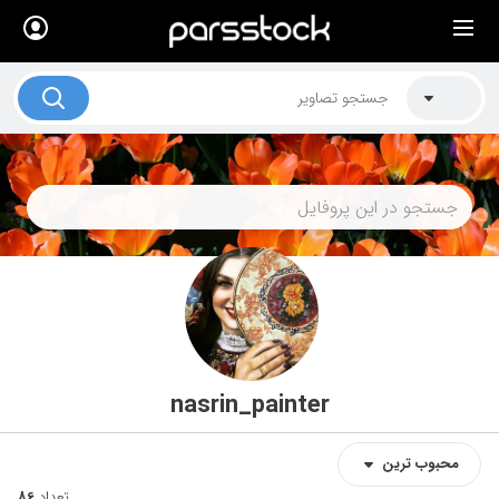
×
لیست قیمت ها
کاربرد تصاویر
موضوعات تصاویر
دکوراسیون و فضاها
هنرمندان ایرانی
کسب درآمد از فروش تصاویر
021 28428845
تماس با ما
nasrin_painter
بلاگ پارس استاک
محبوب‌‌‌ ترین
تعداد
86