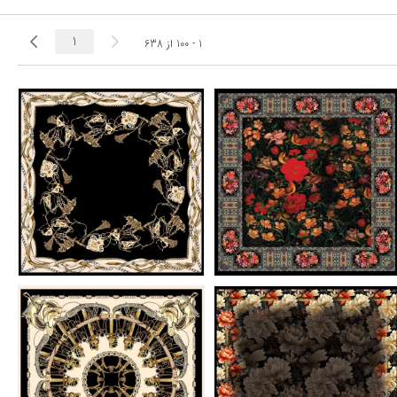
1 - 100
از
638