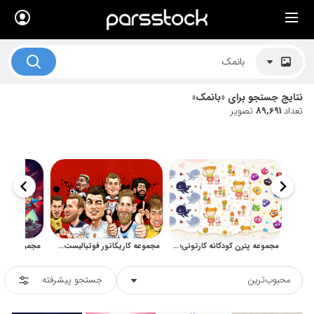
×
لیست قیمت ها
کاربرد تصاویر
نتایج جستجو برای «بانمک»
موضوعات تصاویر
تعداد
89,691
تصویر
دکوراسیون و فضاها
هنرمندان ایرانی
کسب درآمد از فروش تصاویر
021 28428845
تماس با ما
مجموعه پترن کودکانه کارتونی؛ الگوهای بدون درز شاد
مجموعه کاریکاتور فوتبالیست‌های معروف برای طراحی ورزشی
بلاگ پارس استاک
محبوب‌ترین
جستجو پیشرفته