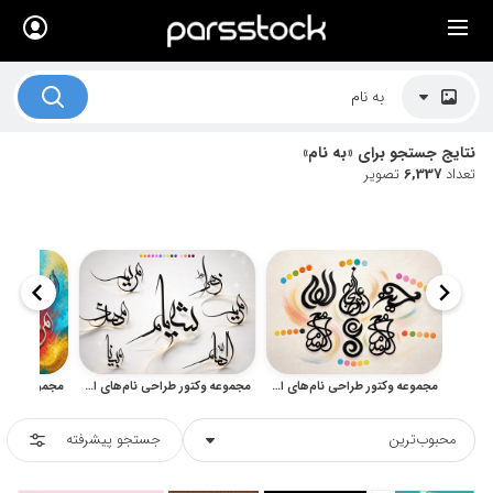
×
لیست قیمت ها
کاربرد تصاویر
نتایج جستجو برای «به نام»
موضوعات تصاویر
تعداد
6,337
تصویر
دکوراسیون و فضاها
هنرمندان ایرانی
کسب درآمد از فروش تصاویر
021 28428845
تماس با ما
مجموعه وکتور طراحی نام‌های ایرانی و اسلامی آثار اعظم علی‌زاده نیک
مجموعه وکتور طراحی نام‌های ایرانی آثار مهشید رعیت با خوشنویسی معلی
بلاگ پارس استاک
محبوب‌ترین
جستجو پیشرفته