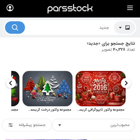
×
لیست قیمت ها
کاربرد تصاویر
نتایج جستجو برای «جدید»
موضوعات تصاویر
تعداد
40,328
تصویر
دکوراسیون و فضاها
هنرمندان ایرانی
کسب درآمد از فروش تصاویر
021 28428845
تماس با ما
مجموعه وکتور تایپوگرافی کریسمس و سال نو برای طراحی تبلیغاتی
مجموعه وکتور درخت کریسمس و کارت تبریک سال نو میلادی
بلاگ پارس استاک
محبوب‌ترین
جستجو پیشرفته