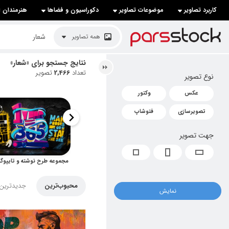
کاربرد تصاویر
موضوعات تصاویر
دکوراسیون و فضاها
هنرمندان ا
لیست قیمت ها
همه تصاویر
کاربرد تصاویر
نتایج جستجو برای «شعار»
تعداد
2,466
تصویر
نوع تصویر
موضوعات تصاویر
عکس
وکتور
دکوراسیون و فضاها
تصویرسازی
فتوشاپ
هنرمندان ایرانی
جهت تصویر
کسب درآمد از فروش تصاویر
021 28428845
تماس با ما
محبوب‌ترین
جدیدترین
نمایش
بلاگ پارس استاک