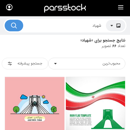
×
لیست قیمت ها
کاربرد تصاویر
نتایج جستجو برای «شهیاد»
موضوعات تصاویر
تعداد
66
تصویر
دکوراسیون و فضاها
محبوب‌ترین
جستجو پیشرفته
هنرمندان ایرانی
کسب درآمد از فروش تصاویر
021 28428845
تماس با ما
بلاگ پارس استاک