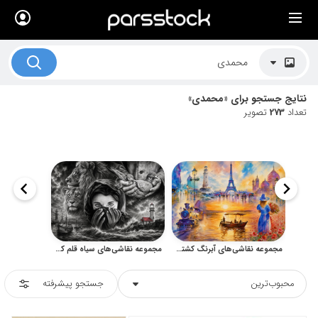
×
لیست قیمت ها
کاربرد تصاویر
نتایج جستجو برای «محمدی»
موضوعات تصاویر
تعداد
273
تصویر
دکوراسیون و فضاها
هنرمندان ایرانی
کسب درآمد از فروش تصاویر
021 28428845
تماس با ما
مجموعه نقاشی‌های آبرنگ کشتی، دریا و مناظر شهری اثر فرخ محمدی
مجموعه نقاشی‌های سیاه قلم کاپیتان فرخ محمدی با سوژه‌های متنوع هنری
بلاگ پارس استاک
محبوب‌ترین
جستجو پیشرفته