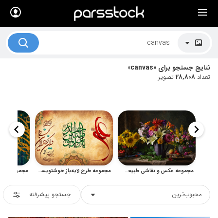
×
لیست قیمت ها
کاربرد تصاویر
نتایج جستجو برای «canvas»
موضوعات تصاویر
تعداد
28,808
تصویر
دکوراسیون و فضاها
هنرمندان ایرانی
کسب درآمد از فروش تصاویر
021 28428845
تماس با ما
مجموعه عکس و نقاشی طبیعت بی‌جان گل و گلدان
مجموعه طرح لایه‌باز خوشنویسی و تایپوگرافی اسلامی
بلاگ پارس استاک
محبوب‌ترین
جستجو پیشرفته