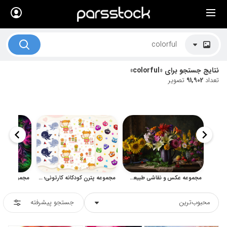
×
لیست قیمت ها
کاربرد تصاویر
نتایج جستجو برای «colorful»
موضوعات تصاویر
تعداد
91,902
تصویر
دکوراسیون و فضاها
هنرمندان ایرانی
کسب درآمد از فروش تصاویر
021 28428845
تماس با ما
مجموعه عکس و نقاشی طبیعت بی‌جان گل و گلدان
مجموعه پترن کودکانه کارتونی؛ الگوهای بدون درز شاد
بلاگ پارس استاک
محبوب‌ترین
جستجو پیشرفته