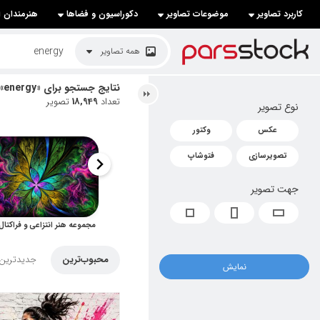
کاربرد تصاویر
موضوعات تصاویر
دکوراسیون و فضاها
هنرمندان ا
لیست قیمت ها
همه تصاویر
کاربرد تصاویر
نتایج جستجو برای «energy»
تعداد
18,949
تصویر
نوع تصویر
موضوعات تصاویر
عکس
وکتور
دکوراسیون و فضاها
تصویرسازی
فتوشاپ
هنرمندان ایرانی
جهت تصویر
کسب درآمد از فروش تصاویر
021 28428845
تماس با ما
محبوب‌ترین
جدیدترین
نمایش
بلاگ پارس استاک