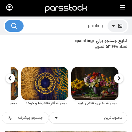
×
لیست قیمت ها
کاربرد تصاویر
نتایج جستجو برای «painting»
موضوعات تصاویر
تعداد
53,468
تصویر
دکوراسیون و فضاها
هنرمندان ایرانی
کسب درآمد از فروش تصاویر
021 28428845
تماس با ما
مجموعه عکس و نقاشی طبیعت بی‌جان گل و گلدان
مجموعه آثار نقاشیخط و خوشنویسی مدرن لیلی منتظری
بلاگ پارس استاک
محبوب‌ترین
جستجو پیشرفته