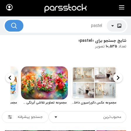
×
لیست قیمت ها
کاربرد تصاویر
نتایج جستجو برای «pastel»
موضوعات تصاویر
تعداد
10,535
تصویر
دکوراسیون و فضاها
هنرمندان ایرانی
کسب درآمد از فروش تصاویر
021 28428845
تماس با ما
مجموعه عکس دکوراسیون داخلی کلاسیک، روشن و لوکس
مجموعه تصاویر نقاشی آبرنگی گل طرح‌های هنری و آبستره گل‌های رنگارنگ
بلاگ پارس استاک
محبوب‌ترین
جستجو پیشرفته