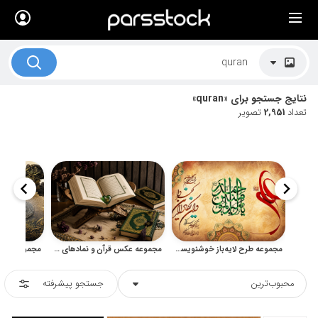
×
لیست قیمت ها
کاربرد تصاویر
نتایج جستجو برای «quran»
موضوعات تصاویر
تعداد
2,951
تصویر
دکوراسیون و فضاها
هنرمندان ایرانی
کسب درآمد از فروش تصاویر
021 28428845
تماس با ما
مجموعه طرح لایه‌باز خوشنویسی و تایپوگرافی اسلامی
مجموعه عکس قرآن و نمادهای مذهبی اسلامی با کیفیت بالا
بلاگ پارس استاک
محبوب‌ترین
جستجو پیشرفته