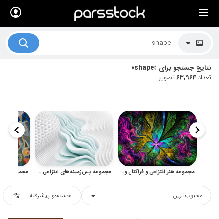
×
لیست قیمت ها
کاربرد تصاویر
نتایج جستجو برای «shape»
موضوعات تصاویر
تعداد
63,964
تصویر
دکوراسیون و فضاها
هنرمندان ایرانی
کسب درآمد از فروش تصاویر
021 28428845
تماس با ما
مجموعه هنر انتزاعی و فراکتال وال‌آرت و پترن‌های رنگی برای چاپ
مجموعه پس‌زمینه‌های انتزاعی سه‌بعدی سفید و معماری مدرن
بلاگ پارس استاک
محبوب‌ترین
جستجو پیشرفته