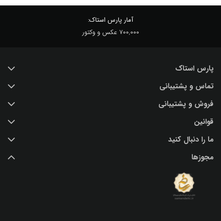
آمار پارس استاک:
700,000 عکس و وکتور
پارس استاک
تماس و پشتیبانی
خرید عکس با کیفیت
فروش و پشتیبانی
درباره ما
تماس با ما
قوانین
پرسش و پاسخ
(IR) 021 28428845
اشتراک / تمدید
ما را دنبال کنید
support@parsstock.ir
شرایط استفاده از وب سایت
بلاگ پارس استاک
مجوزها
سیاست حفظ حریم شخصی کاربران
نکات و ترفندهای طراحی گرافیکی