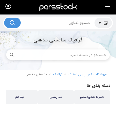
×
لیست قیمت ها
کاربرد تصاویر
گرافیک مناسبتی مذهبی
موضوعات تصاویر
دکوراسیون و فضاها
هنرمندان ایرانی
کسب درآمد از فروش تصاویر
فروشگاه عکس پارس استاک
گرافیک
مناسبتی مذهبی
021 28428845
دسته بندی ها
تماس با ما
تاسوعا عاشورا محرم
ماه رمضان
عید فطر
بلاگ پارس استاک