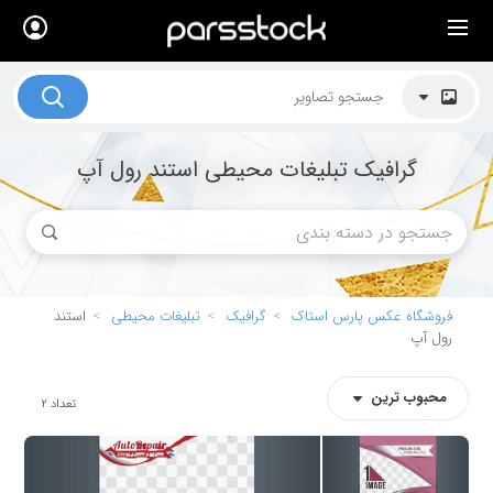
×
لیست قیمت ها
کاربرد تصاویر
گرافیک تبلیغات محیطی استند رول آپ
موضوعات تصاویر
دکوراسیون و فضاها
هنرمندان ایرانی
کسب درآمد از فروش تصاویر
فروشگاه عکس پارس استاک
گرافیک
تبلیغات محیطی
استند
رول آپ
021 28428845
تماس با ما
محبوب ترین
تعداد
2
بلاگ پارس استاک