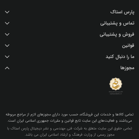
پارس استاک
تماس و پشتیبانی
خرید عکس با کیفیت
فروش و پشتیبانی
درباره ما
تماس با ما
قوانین
پرسش و پاسخ
(IR) 021 28428845
اشتراک / تمدید
ما را دنبال کنید
support@parsstock.ir
شرایط استفاده از وب سایت
بلاگ پارس استاک
مجوزها
سیاست حفظ حریم شخصی کاربران
نکات و ترفندهای طراحی گرافیکی
تمامي كالاها و خدمات اين فروشگاه، حسب مورد داراي مجوزهاي لازم از مراجع مربوطه
مي‌باشند و فعاليت‌هاي اين سايت تابع قوانين و مقررات جمهوري اسلامي ايران است.
تمامی حقوق این سایت متعلق به شرکت فنی مهندسی و نشر دیجیتال پارس استاک با
مجوز رسمی از وزارت فرهنگ و ارشاد اسلامی ایران می باشد.