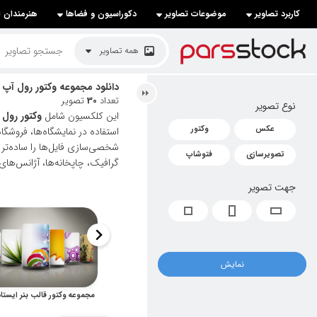
کاربرد تصاویر
موضوعات تصاویر
دکوراسیون و فضاها
هنرمندان ا
لیست قیمت ها
همه تصاویر
کاربرد تصاویر
دانلود مجموعه وکتور رول آپ ا
تعداد
30
تصویر
نوع تصویر
موضوعات تصاویر
این کلکسیون شامل
وکتور رول 
عکس
وکتور
استفاده در نمایشگاه‌ها، فروش
دکوراسیون و فضاها
شخصی‌سازی فایل‌ها را ساده‌تر 
تصویرسازی
فتوشاپ
گرافیک، چاپخانه‌ها، آژانس‌های
هنرمندان ایرانی
جهت تصویر
کسب درآمد از فروش تصاویر
021 28428845
تماس با ما
نمایش
بلاگ پارس استاک