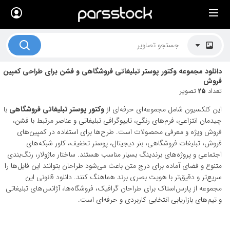
×
لیست قیمت ها
کاربرد تصاویر
دانلود مجموعه وکتور پوستر تبلیغاتی فروشگاهی و فشن برای طراحی کمپین
موضوعات تصاویر
فروش
تعداد
25
تصویر
دکوراسیون و فضاها
این کلکسیون شامل مجموعه‌ای حرفه‌ای از
وکتور پوستر تبلیغاتی فروشگاهی
با
هنرمندان ایرانی
چیدمان انتزاعی، فرم‌های رنگی، تایپوگرافی تبلیغاتی و عناصر مرتبط با فشن،
فروش ویژه و معرفی محصولات است. طرح‌ها برای استفاده در کمپین‌های
کسب درآمد از فروش تصاویر
فروش، تبلیغات فروشگاهی، بنر دیجیتال، پوستر تخفیف، کاور شبکه‌های
اجتماعی و پروژه‌های برندینگ بسیار مناسب هستند. ساختار ماژولار، رنگ‌بندی
021 28428845
متنوع و فضای آماده برای درج متن باعث می‌شود طراحان بتوانند این فایل‌ها را
سریع‌تر و دقیق‌تر با هویت بصری برند هماهنگ کنند. دانلود قانونی این
تماس با ما
مجموعه از پارس‌استاک برای طراحان گرافیک، فروشگاه‌ها، آژانس‌های تبلیغاتی
بلاگ پارس استاک
و تیم‌های بازاریابی انتخابی کاربردی و حرفه‌ای است.