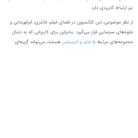
نیز ارتباط کاربردی دارد.
از نظر موضوعی، این کلکسیون در فضای فیلم، فانتزی، ابرقهرمانی و
جلوه‌های سینمایی قرار می‌گیرد. بنابراین برای کاربرانی که به دنبال
مجموعه‌های مرتبط با
فیلم و انیمیشن
هستند، می‌تواند گزینه‌ای
کاملاً مرتبط باشد. وجود لباس قهرمانی، پس‌زمینه فضایی، نورهای
درخشان و حس نبرد، تصویر را برای طراحی‌هایی که به روایت
تصویری و فضای داستانی نیاز دارند، مناسب‌تر می‌کند.
چرا دانلود از پارس‌استاک برای این مجموعه مناسب است؟
پارس‌استاک امکان دسترسی به مجموعه‌های تصویری موضوعی را
برای طراحان، تولیدکنندگان محتوا و فعالان چاپ فراهم می‌کند تا
بتوانند با صرف زمان کمتر، تصویر مناسب پروژه خود را پیدا کنند. این
کلکسیون با تمرکز بر تصاویر باکیفیت کاپیتان مارول برای استفاده در