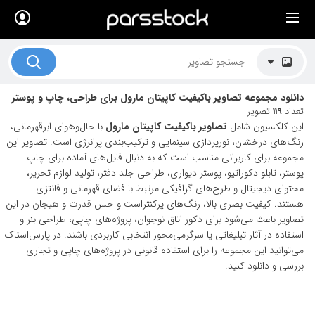
×
لیست قیمت ها
کاربرد تصاویر
دانلود مجموعه تصاویر باکیفیت کاپیتان مارول برای طراحی، چاپ و پوستر
موضوعات تصاویر
تعداد
119
تصویر
این کلکسیون شامل
تصاویر باکیفیت کاپیتان مارول
با حال‌وهوای ابرقهرمانی،
دکوراسیون و فضاها
رنگ‌های درخشان، نورپردازی سینمایی و ترکیب‌بندی پرانرژی است. تصاویر این
مجموعه برای کاربرانی مناسب است که به دنبال فایل‌های آماده برای چاپ
هنرمندان ایرانی
پوستر، تابلو دکوراتیو، پوستر دیواری، طراحی جلد دفتر، تولید لوازم تحریر،
محتوای دیجیتال و طرح‌های گرافیکی مرتبط با فضای قهرمانی و فانتزی
کسب درآمد از فروش تصاویر
هستند. کیفیت بصری بالا، رنگ‌های پرکنتراست و حس قدرت و هیجان در این
021 28428845
تصاویر باعث می‌شود برای دکور اتاق نوجوان، پروژه‌های چاپی، طراحی بنر و
استفاده در آثار تبلیغاتی یا سرگرمی‌محور انتخابی کاربردی باشند. در پارس‌استاک
تماس با ما
می‌توانید این مجموعه را برای استفاده قانونی در پروژه‌های چاپی و تجاری
بررسی و دانلود کنید.
بلاگ پارس استاک