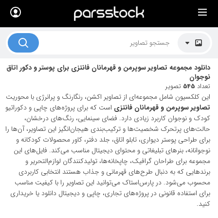
×
لیست قیمت ها
کاربرد تصاویر
دانلود مجموعه تصاویر سوپرمن و قهرمانان فانتزی برای پوستر و دکور اتاق
موضوعات تصاویر
نوجوان
تعداد
545
تصویر
دکوراسیون و فضاها
این کلکسیون شامل مجموعه‌ای از تصاویر اکشن، رنگارنگ و پرانرژی با محوریت
تصاویر سوپرمن و قهرمانان فانتزی
است که برای پروژه‌های چاپی و دکوراتیو
هنرمندان ایرانی
کودک و نوجوان کاربرد زیادی دارد. فضای سینمایی، رنگ‌های درخشان،
حالت‌های پرتحرک شخصیت‌ها و ترکیب‌بندی هیجان‌انگیز این تصاویر، آن‌ها را
کسب درآمد از فروش تصاویر
برای طراحی پوستر دیواری، تابلو اتاق، جلد دفتر، کاور محصولات کودکانه و
نوجوانانه، بنرهای تبلیغاتی و محتوای دیجیتال مناسب می‌کند. فایل‌های این
021 28428845
مجموعه برای طراحان گرافیک، چاپخانه‌ها، تولیدکنندگان لوازم‌التحریر و
تماس با ما
برندهایی که به دنبال طرح‌های قهرمانی و جذاب هستند انتخابی کاربردی
محسوب می‌شود. در پارس‌استاک می‌توانید این تصاویر را با کیفیت مناسب
بلاگ پارس استاک
برای استفاده قانونی در پروژه‌های تجاری، چاپی و دیجیتال دانلود یا خریداری
کنید.