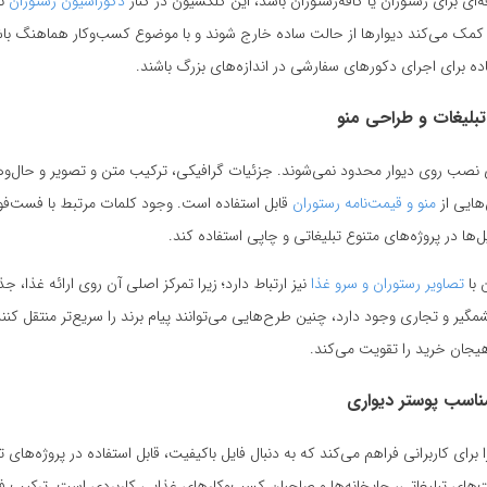
 برای رستوران یا کافه‌رستوران باشد، این کلکسیون در کنار
دکوراسیون رستوران
نی
مک می‌کند دیوارها از حالت ساده خارج شوند و با موضوع کسب‌وکار هماهنگ باشند.
آماده برای اجرای دکورهای سفارشی در اندازه‌های بزرگ باشند.
بلیغات و طراحی منو
نصب روی دیوار محدود نمی‌شوند. جزئیات گرافیکی، ترکیب متن و تصویر و حال‌وهوای
هایی از
منو و قیمت‌نامه رستوران
قابل استفاده است. وجود کلمات مرتبط با فست‌
ل‌ها در پروژه‌های متنوع تبلیغاتی و چاپی استفاده کند.
 با
تصاویر رستوران و سرو غذا
نیز ارتباط دارد؛ زیرا تمرکز اصلی آن روی ارائه غذا
گیر و تجاری وجود دارد، چنین طرح‌هایی می‌توانند پیام برند را سریع‌تر منتقل کن
جان خرید را تقویت می‌کند.
مناسب پوستر دیواری
 برای کاربرانی فراهم می‌کند که به دنبال فایل باکیفیت، قابل استفاده در پروژه‌
های تبلیغاتی، چاپخانه‌ها و صاحبان کسب‌وکارهای غذایی کاربردی است. ترکیب ف