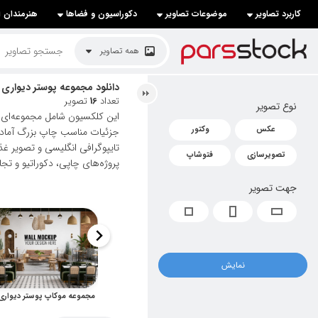
کاربرد تصاویر
موضوعات تصاویر
دکوراسیون و فضاها
هنرمندان ا
لیست قیمت ها
همه تصاویر
کاربرد تصاویر
دانلود مجموعه پوستر دیواری
تعداد
16
تصویر
نوع تصویر
موضوعات تصاویر
این کلکسیون شامل مجموعه‌ای 
عکس
وکتور
جزئیات مناسب چاپ بزرگ آماده ش
دکوراسیون و فضاها
تایپوگرافی انگلیسی و تصویر غذ
تصویرسازی
فتوشاپ
پروژه‌های چاپی، دکوراتیو و تجا
هنرمندان ایرانی
جهت تصویر
کسب درآمد از فروش تصاویر
021 28428845
تماس با ما
نمایش
بلاگ پارس استاک