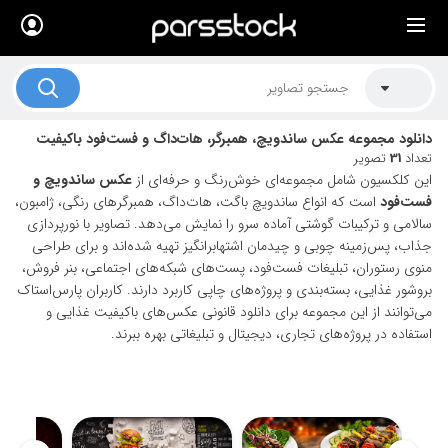
×
لیست قیمت ها
کاربرد تصاویر
دانلود مجموعه عکس ساندویچ، همبرگر، هات‌داگ و فست‌فود باکیفیت
موضوعات تصاویر
تعداد
31
تصویر
این کلکسیون شامل مجموعه‌ای خوش‌رنگ و حرفه‌ای از
عکس ساندویچ و
دکوراسیون و فضاها
فست‌فود
است که انواع ساندویچ باگت، هات‌داگ، همبرگرهای رنگی، ژامبون،
سالامی و ترکیبات گوشتی آماده سرو را نمایش می‌دهد. تصاویر با نورپردازی
هنرمندان ایرانی
جذاب، پس‌زمینه چوبی و چیدمان اشتهابرانگیز تهیه شده‌اند و برای طراحی
منوی رستوران، تبلیغات فست‌فود، پست‌های شبکه‌های اجتماعی، بنر فروش،
کسب درآمد از فروش تصاویر
بروشور غذایی، بسته‌بندی و پروژه‌های چاپی کاربرد دارند. کاربران پارس‌استاک
021 28428845
می‌توانند از این مجموعه برای دانلود قانونی عکس‌های باکیفیت غذایی و
استفاده در پروژه‌های تجاری، دیجیتال و تبلیغاتی بهره ببرند.
تماس با ما
بلاگ پارس استاک