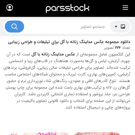
×
لیست قیمت ها
کاربرد تصاویر
دانلود مجموعه عکس مدلینگ زنانه با گل برای تبلیغات و طراحی زیبایی
موضوعات تصاویر
تعداد
224
تصویر
این کلکسیون شامل مجموعه‌ای از
عکس مدلینگ زنانه با گل
است که در آن
دکوراسیون و فضاها
چهره، آرایش، لباس و گل‌ها به‌صورت هماهنگ در قاب‌های زیبا و احساسی
ترکیب شده‌اند. تصاویر برای طراحی تبلیغات سالن زیبایی، گل‌فروشی، برندهای
هنرمندان ایرانی
آرایشی، کمپین‌های بهاری، کارت تبریک و محتوای شبکه‌های اجتماعی مناسب
هستند. تنوع کادرهای افقی و عمودی، رنگ‌های شاد، نورپردازی نرم و حضور
کسب درآمد از فروش تصاویر
گل‌های رز، لاله و ترکیب‌های بهاری باعث شده این مجموعه برای چاپ پوستر،
021 28428845
طراحی بنر، جلد بروشور و استفاده تجاری انتخابی کاربردی باشد. کاربران
می‌توانند از این صفحه برای انتخاب و دانلود قانونی تصاویر باکیفیت در
تماس با ما
پروژه‌های چاپی و دیجیتال استفاده کنند.
بلاگ پارس استاک