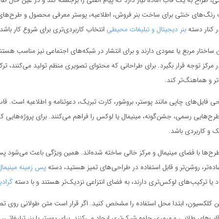
اتی، طراح به یک قاب آماده نیاز دارد که پیام اصلی را برجسته کند و در عین حال ظاه
ب رنگ‌های خنثی برای ساخت بنر فروش، اطلاعیه، پوستر معرفی محصول و طرح‌های م
ر کنار دسته
بنر دیجیتال و تبلیغات محیطی
انتخاب کاربردی‌تری برای شروع کار باشد.
ساختار مربع یا عمودی دارند و برای انتشار در شبکه‌های اجتماعی نیز مناسب هستن
ر مرکز توجه قرار بگیرد. برای طراحانی که محتوای تصویری منظم تولید می‌کنند، ترک
ر و هماهنگ‌تر کند.
حی فایل‌های چاپی مانند پوستر، بروشور، کارت تبریک، دعوتنامه و اطلاعیه است. ق
رح‌هایی رسمی، جشن‌گونه، مینیمال یا لوکس را فراهم می‌کنند. برای پروژه‌هایی 
ک و کاربردی باشد.
طرح‌ها با فضای مینیمال و مرکز خالی ساخته شده‌اند. همین ویژگی باعث می‌شود پس
ساده‌تر، روشن‌تر و قابل استفاده در طراحی‌های تمیز هستید، دسته
پس زمینه مینیمال
د یا ترکیب‌های لوکس‌تری دارند، به فضای انتزاعی نزدیک‌تر هستند و با دسته
گرادی
ین کلکسیون، ابتدا محل استفاده را مشخص کنید. اگر قرار است متن طولانی روی تصو
های طلایی و مرمری جلوه شیک‌تری ایجاد می‌کنند. برای پوستر یا بنر تبلیغاتی، نمون