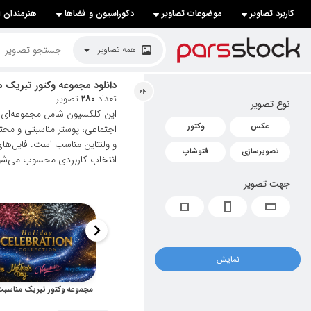
کاربرد تصاویر
موضوعات تصاویر
دکوراسیون و فضاها
هنرمندان ا
لیست قیمت ها
همه تصاویر
کاربرد تصاویر
دانلود مجموعه وکتور تبریک م
تعداد
280
تصویر
نوع تصویر
موضوعات تصاویر
این کلکسیون شامل مجموعه‌ای 
عکس
وکتور
اجتماعی، پوستر مناسبتی و محت
دکوراسیون و فضاها
و ولنتاین مناسب است. فایل‌های
تصویرسازی
فتوشاپ
انتخاب کاربردی محسوب می‌شود. 
هنرمندان ایرانی
جهت تصویر
کسب درآمد از فروش تصاویر
021 28428845
تماس با ما
نمایش
بلاگ پارس استاک