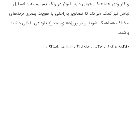
و کاربردی هماهنگی خوبی دارد. تنوع در رنگ پس‌زمینه و استایل
لباس نیز کمک می‌کند تا تصاویر به‌راحتی با هویت بصری برندهای
مختلف هماهنگ شوند و در پروژه‌های متنوع بازدهی بالایی داشته
باشند.
دانلود قانونی عکس مادلینگ از پارس‌استاک
در پارس‌استاک تلاش شده است مجموعه‌هایی ارائه شوند که هم از
نظر کیفیت بصری استاندارد باشند و هم از نظر کاربرد، پاسخ‌گوی نیاز
کاربران حرفه‌ای باشند. این کلکسیون نیز با تمرکز بر عکس مادلینگ
پرتره دختران ایرانی، امکان استفاده در طراحی، تبلیغات و تولید
محتوای خلاقانه را فراهم می‌کند. اگر در کنار این مجموعه به تصاویر
مناسب فضای استودیویی نیاز دارید، بررسی دسته
استودیو عکاسی
نیز می‌تواند الهام‌بخش باشد. همچنین برای پروژه‌های مرتبط با
خدمات مراقبتی و معرفی کلینیک‌های تخصصی، لینک به
کلینیک