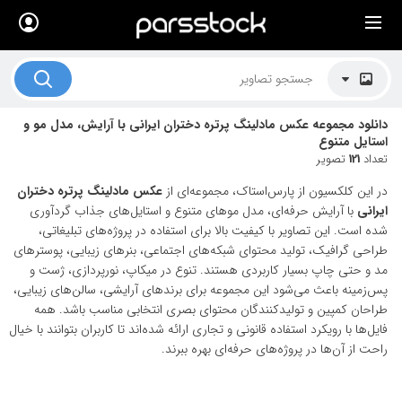
×
لیست قیمت ها
کاربرد تصاویر
دانلود مجموعه عکس مادلینگ پرتره دختران ایرانی با آرایش، مدل مو و
موضوعات تصاویر
استایل متنوع
تعداد
121
تصویر
دکوراسیون و فضاها
در این کلکسیون از پارس‌استاک، مجموعه‌ای از
عکس مادلینگ پرتره دختران
هنرمندان ایرانی
ایرانی
با آرایش حرفه‌ای، مدل موهای متنوع و استایل‌های جذاب گردآوری
شده است. این تصاویر با کیفیت بالا برای استفاده در پروژه‌های تبلیغاتی،
کسب درآمد از فروش تصاویر
طراحی گرافیک، تولید محتوای شبکه‌های اجتماعی، بنرهای زیبایی، پوسترهای
مد و حتی چاپ بسیار کاربردی هستند. تنوع در میکاپ، نورپردازی، ژست و
021 28428845
پس‌زمینه باعث می‌شود این مجموعه برای برندهای آرایشی، سالن‌های زیبایی،
طراحان کمپین و تولیدکنندگان محتوای بصری انتخابی مناسب باشد. همه
تماس با ما
فایل‌ها با رویکرد استفاده قانونی و تجاری ارائه شده‌اند تا کاربران بتوانند با خیال
بلاگ پارس استاک
راحت از آن‌ها در پروژه‌های حرفه‌ای بهره ببرند.