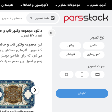
کاربرد تصاویر
موضوعات تصاویر
دکوراسیون و فضاها
هنرمندان ا
لیست قیمت ها
همه تصاویر
کاربرد تصاویر
دانلود مجموعه وکتور قاب و حا
تعداد
130
تصویر
نوع تصویر
موضوعات تصاویر
این
مجموعه وکتور قاب و حاشی
عکس
وکتور
دکوراسیون و فضاها
کلکسیون، قاب‌های مستطیلی با م
تصویرسازی
فتوشاپ
می‌شود که برای طراحی پوستر مذ
هنرمندان ایرانی
بصری اصیل این مجموعه باعث شد
جهت تصویر
کسب درآمد از فروش تصاویر
021 28428845
تماس با ما
نمایش
بلاگ پارس استاک