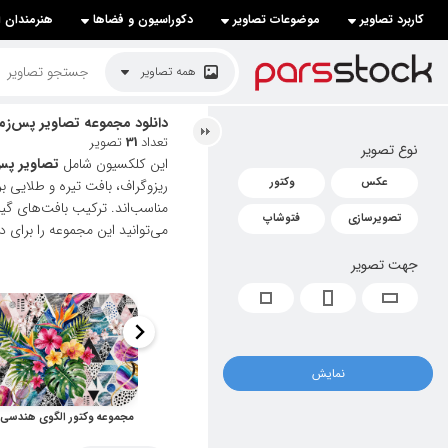
کاربرد تصاویر
موضوعات تصاویر
دکوراسیون و فضاها
هنرمندان ا
لیست قیمت ها
همه تصاویر
کاربرد تصاویر
دانلود مجموعه تصاویر پس‌زمی
تعداد
31
تصویر
نوع تصویر
موضوعات تصاویر
این کلکسیون شامل
تصاویر پس
عکس
وکتور
ریزوگراف، بافت تیره و طلایی ب
دکوراسیون و فضاها
مناسب‌اند. ترکیب بافت‌های گی
تصویرسازی
فتوشاپ
می‌توانید این مجموعه را برای د
هنرمندان ایرانی
جهت تصویر
کسب درآمد از فروش تصاویر
021 28428845
تماس با ما
نمایش
بلاگ پارس استاک