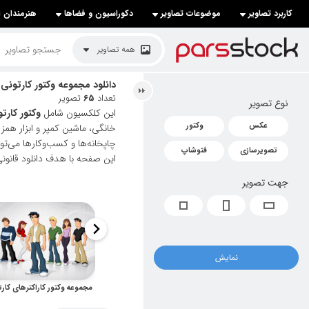
کاربرد تصاویر
موضوعات تصاویر
دکوراسیون و فضاها
هنرمندان ا
لیست قیمت ها
همه تصاویر
کاربرد تصاویر
دانلود مجموعه وکتور کارتونی
تعداد
65
تصویر
نوع تصویر
موضوعات تصاویر
این کلکسیون شامل
وکتور کار
عکس
وکتور
خانگی، ماشین کمپر و ابزار همز
دکوراسیون و فضاها
چاپخانه‌ها و کسب‌وکارها می‌تو
تصویرسازی
فتوشاپ
این صفحه با هدف دانلود قانونی 
هنرمندان ایرانی
جهت تصویر
کسب درآمد از فروش تصاویر
021 28428845
تماس با ما
نمایش
بلاگ پارس استاک