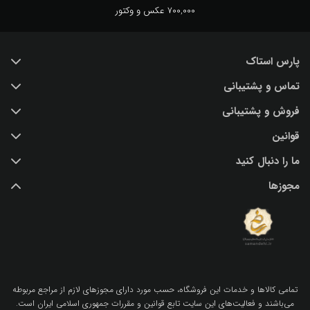
700,000 عکس و وکتور
پارس استاک
تماس و پشتیبانی
خرید عکس با کیفیت
فروش و پشتیبانی
درباره ما
تماس با ما
قوانین
پرسش و پاسخ
(IR) 021 28428845
اشتراک / تمدید
ما را دنبال کنید
support@parsstock.ir
شرایط استفاده از وب سایت
بلاگ پارس استاک
مجوزها
سیاست حفظ حریم شخصی کاربران
نکات و ترفندهای طراحی گرافیکی
تمامي كالاها و خدمات اين فروشگاه، حسب مورد داراي مجوزهاي لازم از مراجع مربوطه
مي‌باشند و فعاليت‌هاي اين سايت تابع قوانين و مقررات جمهوري اسلامي ايران است.