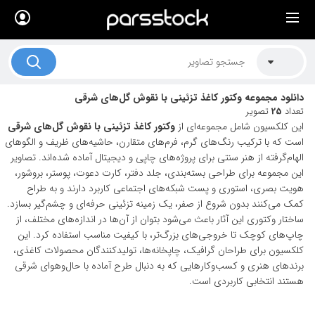
×
لیست قیمت ها
کاربرد تصاویر
دانلود مجموعه وکتور کاغذ تزئینی با نقوش گل‌های شرقی
موضوعات تصاویر
تعداد
25
تصویر
این کلکسیون شامل مجموعه‌ای از
وکتور کاغذ تزئینی با نقوش گل‌های شرقی
دکوراسیون و فضاها
است که با ترکیب رنگ‌های گرم، فرم‌های متقارن، حاشیه‌های ظریف و الگوهای
الهام‌گرفته از هنر سنتی برای پروژه‌های چاپی و دیجیتال آماده شده‌اند. تصاویر
هنرمندان ایرانی
این مجموعه برای طراحی بسته‌بندی، جلد دفتر، کارت دعوت، پوستر، بروشور،
هویت بصری، استوری و پست شبکه‌های اجتماعی کاربرد دارند و به طراح
کسب درآمد از فروش تصاویر
کمک می‌کنند بدون شروع از صفر، یک زمینه تزئینی حرفه‌ای و چشم‌گیر بسازد.
021 28428845
ساختار وکتوری این آثار باعث می‌شود بتوان از آن‌ها در اندازه‌های مختلف، از
چاپ‌های کوچک تا خروجی‌های بزرگ‌تر، با کیفیت مناسب استفاده کرد. این
تماس با ما
کلکسیون برای طراحان گرافیک، چاپخانه‌ها، تولیدکنندگان محصولات کاغذی،
برندهای هنری و کسب‌وکارهایی که به دنبال طرح آماده با حال‌وهوای شرقی
بلاگ پارس استاک
هستند انتخابی کاربردی است.