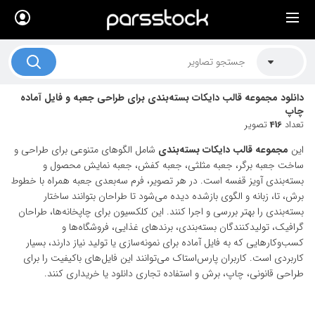
×
لیست قیمت ها
کاربرد تصاویر
دانلود مجموعه قالب دایکات بسته‌بندی برای طراحی جعبه و فایل آماده
موضوعات تصاویر
چاپ
تعداد
416
تصویر
دکوراسیون و فضاها
این
مجموعه قالب دایکات بسته‌بندی
شامل الگوهای متنوعی برای طراحی و
هنرمندان ایرانی
ساخت جعبه برگر، جعبه مثلثی، جعبه کفش، جعبه نمایش محصول و
بسته‌بندی آویز قفسه است. در هر تصویر، فرم سه‌بعدی جعبه همراه با خطوط
کسب درآمد از فروش تصاویر
برش، تا، زبانه و الگوی بازشده دیده می‌شود تا طراحان بتوانند ساختار
بسته‌بندی را بهتر بررسی و اجرا کنند. این کلکسیون برای چاپخانه‌ها، طراحان
021 28428845
گرافیک، تولیدکنندگان بسته‌بندی، برندهای غذایی، فروشگاه‌ها و
کسب‌وکارهایی که به فایل آماده برای نمونه‌سازی یا تولید نیاز دارند، بسیار
تماس با ما
کاربردی است. کاربران پارس‌استاک می‌توانند این فایل‌های باکیفیت را برای
بلاگ پارس استاک
طراحی قانونی، چاپ، برش و استفاده تجاری دانلود یا خریداری کنند.