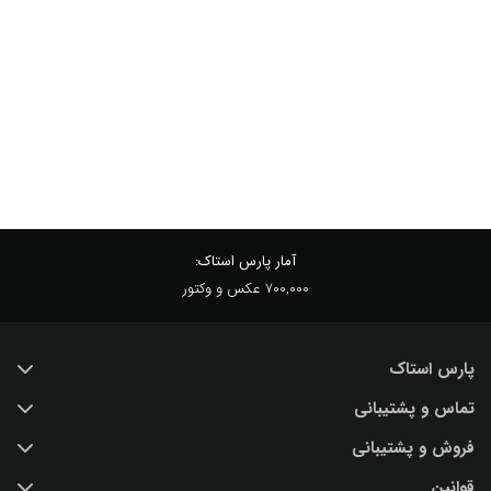
آمار پارس استاک:
700,000 عکس و وکتور
پارس استاک
تماس و پشتیبانی
خرید عکس با کیفیت
فروش و پشتیبانی
درباره ما
تماس با ما
قوانین
پرسش و پاسخ
(IR) 021 28428845