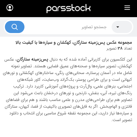
×
لیست قیمت ها
کاربرد تصاویر
مجموعه عکس پس‌زمینه ستارگان، کهکشان و سیاره‌ها با کیفیت بالا
موضوعات تصاویر
تعداد
38
تصویر
دکوراسیون و فضاها
این کلکسیون برای کاربرانی آماده شده که به دنبال
پس‌زمینه ستارگان
، عکس
کهکشان، تصویر سیاره‌ها و صحنه‌های عمیق فضایی هستند. تصاویر نمونه
هنرمندان ایرانی
شامل ماه در آسمان پرستاره، سحابی‌های رنگی، ساختارهای کهکشانی و نورهای
کیهانی است و برای طراحی پوستر، بک‌گراند وب‌سایت، کاور شبکه‌های
کسب درآمد از فروش تصاویر
اجتماعی، بنرهای علمی، وال‌آرت و پروژه‌های آموزشی کاربرد دارد. ترکیب
رنگ‌های تیره، آبی، بنفش، نارنجی و نورهای درخشان باعث می‌شود این
021 28428845
تصاویر هم برای طراحی‌های مدرن و علمی مناسب باشند و هم برای فضاهای
فانتزی و الهام‌بخش. اگر به فایل‌های تصویری باکیفیت از فضا، کیهان، ستارگان
تماس با ما
و سیاره‌ها نیاز دارید، این مجموعه نقطه شروع مناسبی برای انتخاب و دانلود
بلاگ پارس استاک
تصویر است.